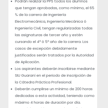
Podrán realizar la PPS todos los alumnos
l
que tengan aprobadas, como mínimo, el 65
% de la carrera de Ingeniería
S
Electromecánica, Ingeniería Mecánica ó
Ingeniería Civil, tengan regularizadas todas
u
las asignaturas de tercer año y estén
cursando el 4º ó 5º año de la carrera. Los
p
casos de excepción debidamente
justificados serán tratados por la Autoridad
e
de Aplicación.
r
Los aspirantes deberán inscribirse mediante
SIU Guaraní en el periodo de inscripción de
v
la Cátedra Práctica Profesional.
Deberán cumplirse un mínimo de 200 horas
i
dedicadas a esta actividad, teniendo como
máximo 4 horas de duración por día.
s