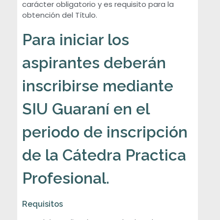
carácter obligatorio y es requisito para la
r
obtención del Título.
o
Para iniciar los
f
aspirantes deberán
inscribirse mediante
e
SIU Guaraní en el
s
periodo de inscripción
i
de la Cátedra Practica
o
Profesional.
n
Requisitos
a