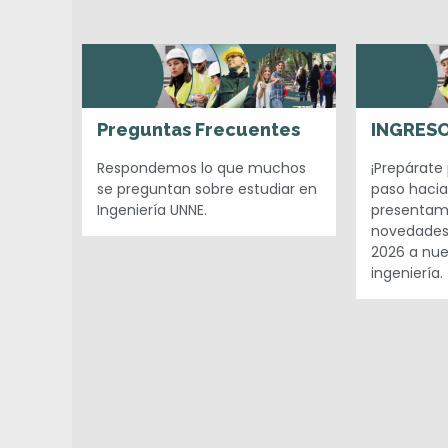
n
f
o
Preguntas Frecuentes
INGRESO
r
Respondemos lo que muchos
¡Prepárate 
se preguntan sobre estudiar en
paso hacia
Ingeniería UNNE.
presentamo
m
novedades 
2026 a nue
a
ingeniería.
c
i
ó