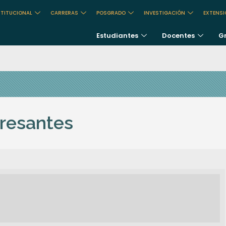
STITUCIONAL
CARRERAS
POSGRADO
INVESTIGACIÓN
EXTENS
Estudiantes
Docentes
G
gresantes