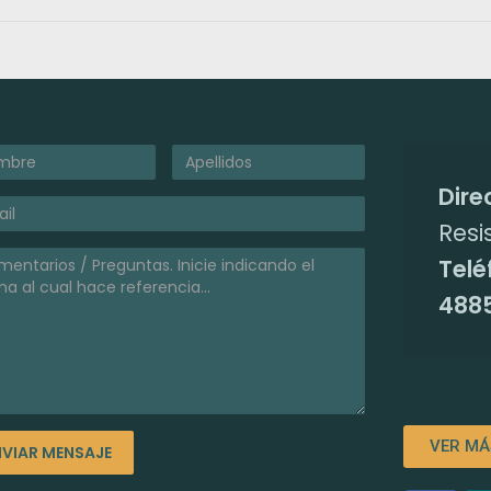
Dire
Resi
Telé
4885
VER MÁ