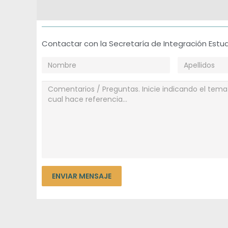
n
p
Contactar con la Secretaría de Integración Estud
a
r
a
I
n
g
r