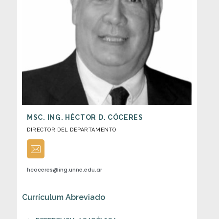
n
s
t
r
u
MSC. ING. HÉCTOR D. CÓCERES
DIRECTOR DEL DEPARTAMENTO
c
c
hcoceres@ing.unne.edu.ar
i
Currículum Abreviado