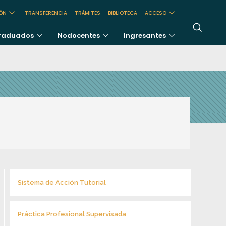
IÓN
TRANSFERENCIA
TRÁMITES
BIBLIOTECA
ACCESO
raduados
Nodocentes
Ingresantes
Sistema de Acción Tutorial
Práctica Profesional Supervisada