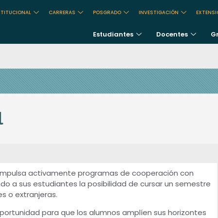
STITUCIONAL
CARRERAS
POSGRADO
INVESTIGACIÓN
EXTENS
Estudiantes
Docentes
G
l
 impulsa activamente programas de cooperación con
ndo a sus estudiantes la posibilidad de cursar un semestre
s o extranjeras.
 oportunidad para que los alumnos amplíen sus horizontes