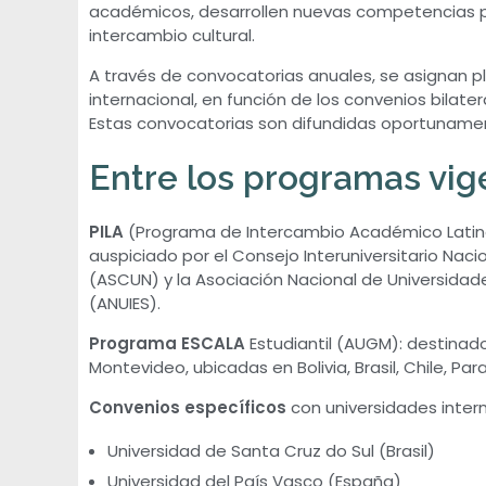
académicos, desarrollen nuevas competencias pa
o
intercambio cultural.
v
A través de convocatorias anuales, se asignan 
internacional, en función de los convenios bilat
Estas convocatorias son difundidas oportunament
i
Entre los programas vig
l
PILA
(Programa de Intercambio Académico Latino
i
auspiciado por el Consejo Interuniversitario Nac
(ASCUN) y la Asociación Nacional de Universidad
d
(ANUIES).
Programa ESCALA
Estudiantil (AUGM): destinad
a
Montevideo, ubicadas en Bolivia, Brasil, Chile, Pa
d
Convenios específicos
con universidades inter
Universidad de Santa Cruz do Sul (Brasil)
E
Universidad del País Vasco (España)