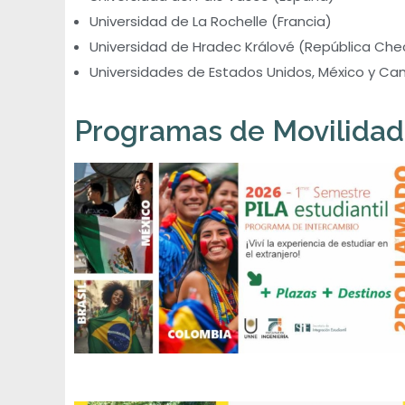
Universidad de La Rochelle (Francia)
s
Universidad de Hradec Králové (República Che
t
Universidades de Estados Unidos, México y Ca
u
Programas de Movilidad 
d
i
a
n
t
i