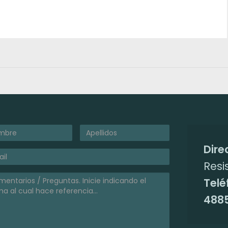
Dire
Resi
Telé
4885