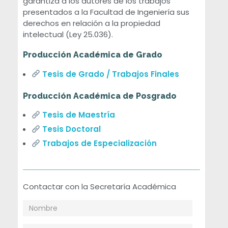
garantiza a los autores de los trabajos
r
presentados a la Facultad de Ingeniería sus
derechos en relación a la propiedad
intelectual (Ley 25.036).
o
Producción Académica de Grado
d
​
Tesis de Grado / Trabajos Finales
u
Producción Académica de Posgrado
c
Tesis de Maestría
Tesis Doctoral
c
Trabajos de Especialización
i
Contactar con la Secretaría Académica
ó
n