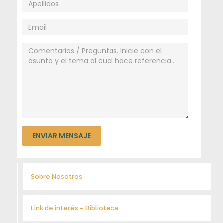
A
c
a
d
é
m
i
Sobre Nosotros
c
Link de interés – Biblioteca
a