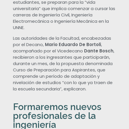
estudiantes, se preparan para la “vida
universitaria” que implica comenzar a cursar las
a
carreras de Ingeniería Civil, Ingeniería
Electromecánica o Ingeniería Mecánica en la
d
UNNE.
Las autoridades de la Facultad, encabezadas
d
por el Decano,
Mario Eduardo De Bortoli
,
acompañado por el Vicedecano
Dante Bosch
,
e
recibieron a los ingresantes que participarán,
durante un mes, de la propuesta denominada
I
Curso de Preparación para Aspirantes, que
comprende un período de adaptación y
nivelación de estudios “con lo que ya traen de
n
la escuela secundaria”, explicaron.
g
Formaremos nuevos
e
profesionales de la
ingeniería