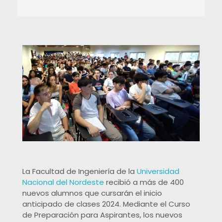
L
a
F
a
c
u
La Facultad de Ingeniería de la
Universidad
Nacional del Nordeste
recibió a más de 400
l
nuevos alumnos que cursarán el inicio
anticipado de clases 2024. Mediante el Curso
t
de Preparación para Aspirantes, los nuevos