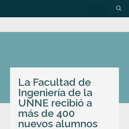
La Facultad de
Ingeniería de la
UNNE recibió a
más de 400
nuevos alumnos