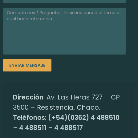
a
l
u
m
n
o
Dirección
: Av. Las Heras 727 – CP
3500 – Resistencia, Chaco.
s
Teléfonos
:
(+54)(0362) 4 488510
– 4 488511 – 4 488517