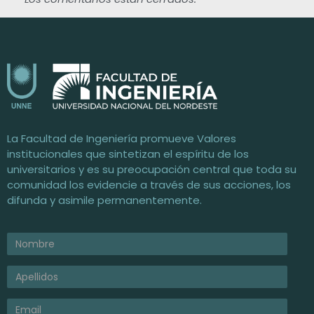
4
0
0
Facultad de Ingeniería / UNNE
Universidad Nacional del Nordeste
n
La Facultad de Ingeniería promueve Valores
institucionales que sintetizan el espíritu de los
u
universitarios y es su preocupación central que toda su
comunidad los evidencie a través de sus acciones, los
e
difunda y asimile permanentemente.
v
o
s