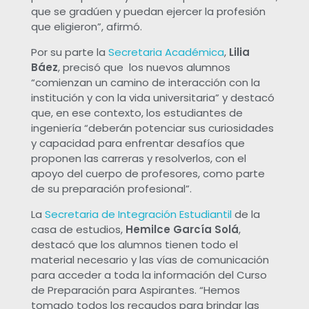
a
que se gradúen y puedan ejercer la profesión
que eligieron”, afirmó.
U
Por su parte la
Secretaria Académica
,
Lilia
Báez
, precisó que los nuevos alumnos
N
“comienzan un camino de interacción con la
institución y con la vida universitaria” y destacó
N
que, en ese contexto, los estudiantes de
ingeniería “deberán potenciar sus curiosidades
y capacidad para enfrentar desafíos que
E
proponen las carreras y resolverlos, con el
apoyo del cuerpo de profesores, como parte
r
de su preparación profesional”.
La
Secretaria de Integración Estudiantil
de la
e
casa de estudios,
Hemilce García Solá
,
destacó que los alumnos tienen todo el
c
material necesario y las vías de comunicación
para acceder a toda la información del Curso
i
de Preparación para Aspirantes. “Hemos
tomado todos los recaudos para brindar las