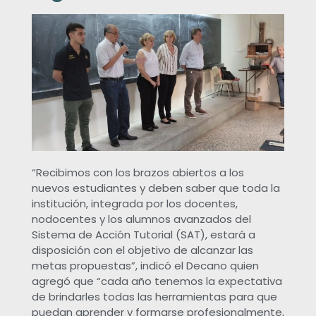
n
i
e
r
í
“Recibimos con los brazos abiertos a los
a
nuevos estudiantes y deben saber que toda la
institución, integrada por los docentes,
d
nodocentes y los alumnos avanzados del
Sistema de Acción Tutorial (SAT), estará a
e
disposición con el objetivo de alcanzar las
metas propuestas”, indicó el Decano quien
agregó que “cada año tenemos la expectativa
l
de brindarles todas las herramientas para que
puedan aprender y formarse profesionalmente,