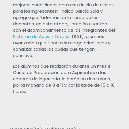
mejores condiciones para este inicio de clases
b
para los ingresantes”, indicó Garcia Solá y
agregó que “además de la tarea de los
i
docentes, en esta etapa, también cuentan
con el acompañamiento de los integrantes del
ó
Sistema de Acción Tutorial
(SAT), alumnos
avanzados que tiene a su cargo orientarlos y
canalizar todas las dudas que tengan”,
a
concluyó.
m
Los alumnos que realizarán durante un mes el
Curso de Preparación para Aspirantes a las
á
carreras de Ingeniería, lo harán en dos turnos,
por la mañana de 8 a 11 y por la tarde de 15 a 18
horas.
s
d
e
Los comentarios están cerrados.