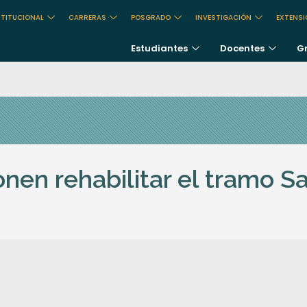
STITUCIONAL
CARRERAS
POSGRADO
INVESTIGACIÓN
EXTENS
Estudiantes
Docentes
G
onen rehabilitar el tramo 