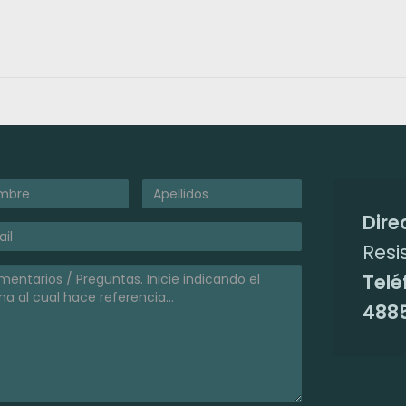
Dire
Resi
Telé
4885