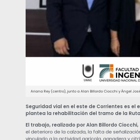
v
i
a
l
:
p
Ariana Rey (centro), junto a Alan Billordo Ciocchi y Ángel Jos
r
Seguridad vial en el este de Corrientes es el
plantea la rehabilitación del tramo de la Rut
o
El trabajo, realizado por Alan Billordo Ciocchi
p
el deterioro de la calzada, la falta de señalizac
vinculado a la actividad agrícola, ganadera y citrí