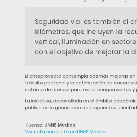
o
Seguridad vial es también el cr
n
kilómetros, que incluyen la re
e
vertical, iluminación en sectore
con el objetivo de mejorar la ci
n
r
El anteproyecto contempla además mejoras en se
tránsito peatonal y la optimización de barreras 
e
sistema de drenaje para evitar anegamientos y 
h
La iniciativa, desarrollada en el ámbito académic
pública en la generación de propuestas orientadas
a
Fuente:
UNNE Medios
b
Ver nota completa en UNNE Medios