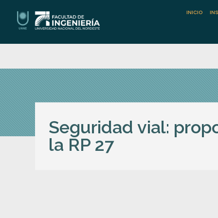
INICIO
IN
Facultad de Ingeniería / UNNE
Universidad Nacional del Nordeste
Seguridad vial: prop
la RP 27