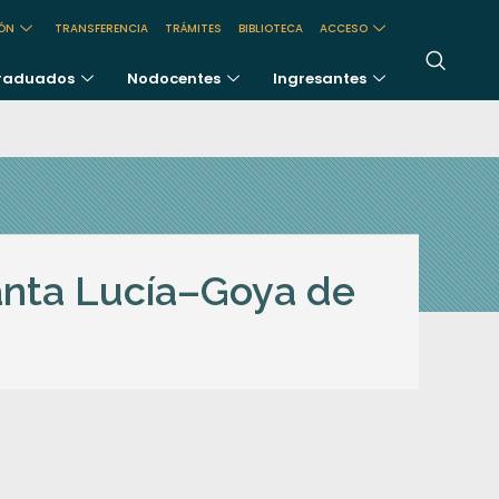
IÓN
TRANSFERENCIA
TRÁMITES
BIBLIOTECA
ACCESO
raduados
Nodocentes
Ingresantes
Santa Lucía–Goya de