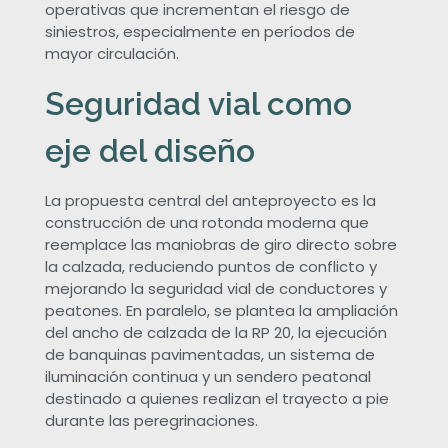
operativas que incrementan el riesgo de
s
siniestros, especialmente en períodos de
mayor circulación.
t
Seguridad vial como
u
eje del diseño
d
La propuesta central del anteproyecto es la
i
construcción de una rotonda moderna que
reemplace las maniobras de giro directo sobre
la calzada, reduciendo puntos de conflicto y
a
mejorando la seguridad vial de conductores y
peatones. En paralelo, se plantea la ampliación
n
del ancho de calzada de la RP 20, la ejecución
de banquinas pavimentadas, un sistema de
t
iluminación continua y un sendero peatonal
destinado a quienes realizan el trayecto a pie
durante las peregrinaciones.
e