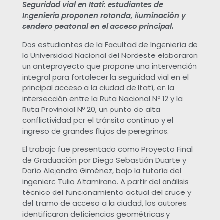
d
Seguridad vial en Itatí: estudiantes de
Ingeniería proponen rotonda, iluminación y
sendero peatonal en el acceso principal.
a
Dos estudiantes de la Facultad de Ingeniería de
d
la Universidad Nacional del Nordeste elaboraron
un anteproyecto que propone una intervención
integral para fortalecer la seguridad vial en el
v
principal acceso a la ciudad de Itatí, en la
intersección entre la Ruta Nacional Nº 12 y la
i
Ruta Provincial Nº 20, un punto de alta
conflictividad por el tránsito continuo y el
a
ingreso de grandes flujos de peregrinos.
El trabajo fue presentado como Proyecto Final
l
de Graduación por Diego Sebastián Duarte y
Darío Alejandro Giménez, bajo la tutoría del
:
ingeniero Tulio Altamirano. A partir del análisis
técnico del funcionamiento actual del cruce y
del tramo de acceso a la ciudad, los autores
e
identificaron deficiencias geométricas y