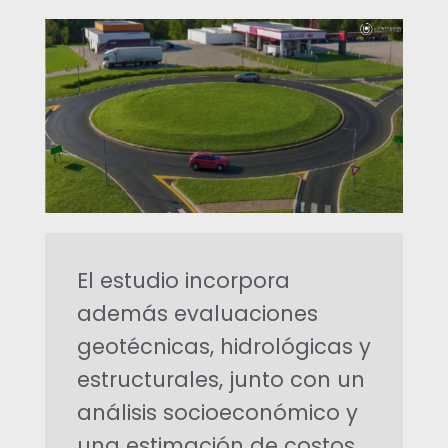
s
d
e
I
n
El estudio incorpora
g
además evaluaciones
e
geotécnicas, hidrológicas y
estructurales, junto con un
n
análisis socioeconómico y
i
una estimación de costos,