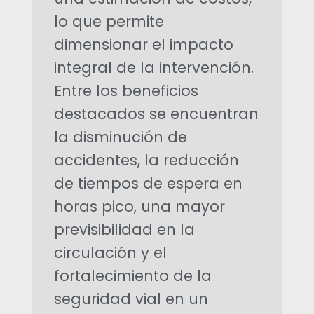
lo que permite
e
dimensionar el impacto
r
integral de la intervención.
Entre los beneficios
í
destacados se encuentran
la disminución de
a
accidentes, la reducción
p
de tiempos de espera en
horas pico, una mayor
r
previsibilidad en la
o
circulación y el
fortalecimiento de la
p
seguridad vial en un