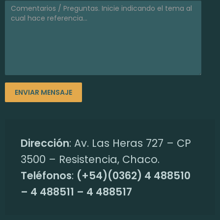
r
n
a
p
a
r
Dirección
: Av. Las Heras 727 – CP
3500 – Resistencia, Chaco.
a
Teléfonos
:
(+54)(0362) 4 488510
e
– 4 488511 – 4 488517
l