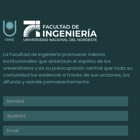
t
o
n
Facultad de Ingeniería / UNNE
Universidad Nacional del Nordeste
d
La Facultad de Ingeniería promueve Valores
institucionales que sintetizan el espíritu de los
a
universitarios y es su preocupación central que toda su
comunidad los evidencie a través de sus acciones, los
difunda y asimile permanentemente.
m
o
d
e