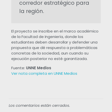
o
corredor estratégico para
la región.
n
e
El proyecto se inscribe en el marco académico
de la Facultad de Ingeniería, donde los
n
estudiantes deben desarrollar y defender una
propuesta que dé respuesta a problemáticas
u
concretas de la sociedad, aun cuando su
ejecución posterior no esté garantizada.
n
Fuente:
UNNE Medios
Ver nota completa en UNNE Medios
a
r
o
Los comentarios están cerrados.