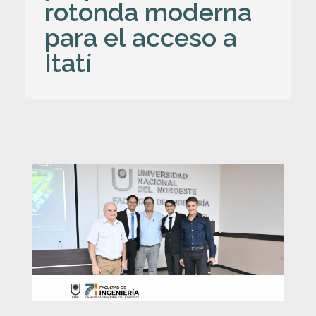
rotonda moderna
para el acceso a
Itatí
S
e
g
u
r
i