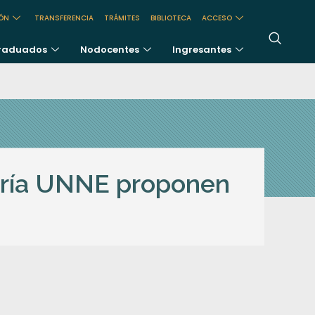
IÓN
TRANSFERENCIA
TRÁMITES
BIBLIOTECA
ACCESO
raduados
Nodocentes
Ingresantes
ería UNNE proponen