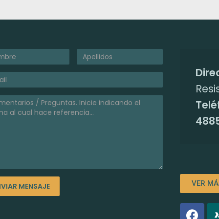
Dire
Resi
Telé
4885
VER MÁ