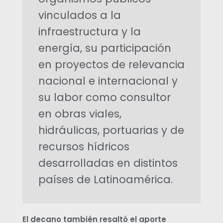
vinculados a la
o
infraestructura y la
C
energía, su participación
en proyectos de relevancia
a
nacional e internacional y
su labor como consultor
r
en obras viales,
l
hidráulicas, portuarias y de
recursos hídricos
o
desarrolladas en distintos
s
países de Latinoamérica.
R
El decano también resaltó el aporte