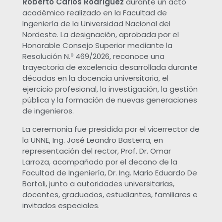
Roberto Carlos Rodríguez
durante un acto
o
académico realizado en la Facultad de
Ingeniería de la Universidad Nacional del
r
Nordeste. La designación, aprobada por el
Honorable Consejo Superior mediante la
E
Resolución N.º 469/2026, reconoce una
trayectoria de excelencia desarrollada durante
décadas en la docencia universitaria, el
x
ejercicio profesional, la investigación, la gestión
pública y la formación de nuevas generaciones
t
de ingenieros.
La ceremonia fue presidida por el vicerrector de
r
la UNNE, Ing. José Leandro Basterra, en
representación del rector, Prof. Dr. Omar
a
Larroza, acompañado por el decano de la
Facultad de Ingeniería, Dr. Ing. Mario Eduardo De
o
Bortoli, junto a autoridades universitarias,
docentes, graduados, estudiantes, familiares e
r
invitados especiales.