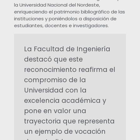
la Universidad Nacional del Nordeste,
á
enriqueciendo el patrimonio bibliográfico de las
instituciones y poniéndolos a disposición de
x
estudiantes, docentes e investigadores.
i
La Facultad de Ingeniería
m
destacó que este
reconocimiento reafirma el
a
compromiso de la
d
Universidad con la
excelencia académica y
i
pone en valor una
s
trayectoria que representa
un ejemplo de vocación
t