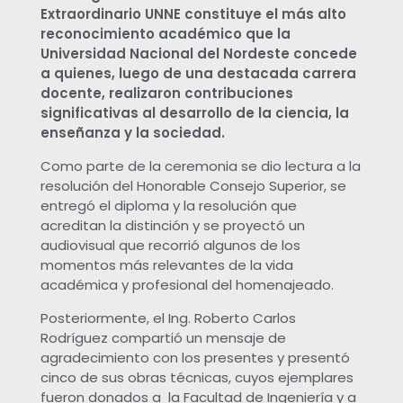
e
Extraordinario UNNE constituye el más alto
reconocimiento académico que la
Universidad Nacional del Nordeste concede
c
a quienes, luego de una destacada carrera
docente, realizaron contribuciones
i
significativas al desarrollo de la ciencia, la
enseñanza y la sociedad.
b
Como parte de la ceremonia se dio lectura a la
resolución del Honorable Consejo Superior, se
i
entregó el diploma y la resolución que
acreditan la distinción y se proyectó un
ó
audiovisual que recorrió algunos de los
momentos más relevantes de la vida
l
académica y profesional del homenajeado.
Posteriormente, el Ing. Roberto Carlos
a
Rodríguez compartió un mensaje de
agradecimiento con los presentes y presentó
m
cinco de sus obras técnicas, cuyos ejemplares
fueron donados a la Facultad de Ingeniería y a