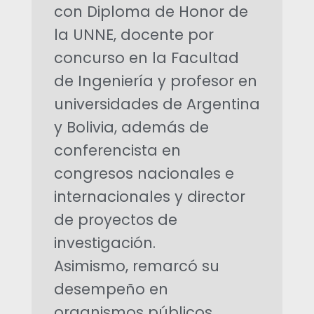
con Diploma de Honor de
N
la UNNE, docente por
concurso en la Facultad
E
de Ingeniería y profesor en
:
universidades de Argentina
y Bolivia, además de
R
conferencista en
o
congresos nacionales e
internacionales y director
b
de proyectos de
e
investigación.
Asimismo, remarcó su
r
desempeño en
t
organismos públicos