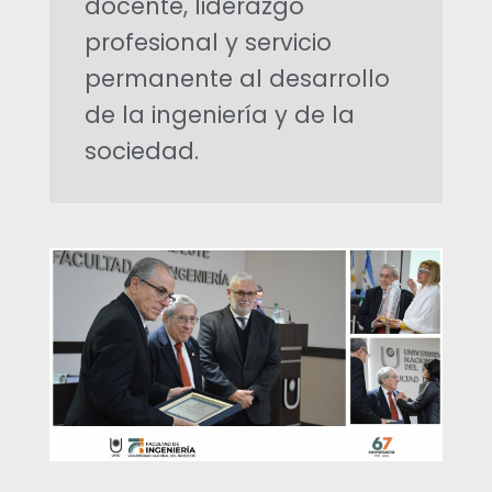
docente, liderazgo
i
profesional y servicio
permanente al desarrollo
n
de la ingeniería y de la
sociedad.
c
i
ó
n
a
c