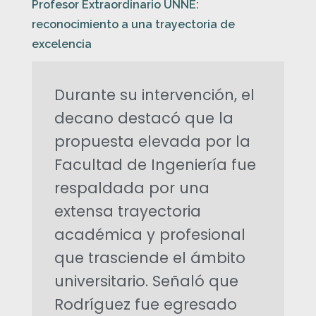
Profesor Extraordinario UNNE:
d
reconocimiento a una trayectoria de
excelencia
i
n
Durante su intervención, el
decano destacó que la
a
propuesta elevada por la
r
Facultad de Ingeniería fue
respaldada por una
i
extensa trayectoria
o
académica y profesional
que trasciende el ámbito
U
universitario. Señaló que
N
Rodríguez fue egresado