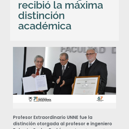
recibió la máxima
distinción
académica
P
r
o
f
e
s
Profesor Extraordinario UNNE fue la
distinción otorgada al profesor e ingeniero