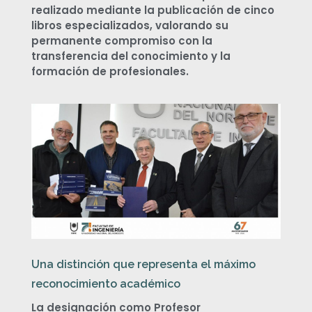
o
realizado mediante la publicación de cinco
libros especializados, valorando su
d
permanente compromiso con la
transferencia del conocimiento y la
r
formación de profesionales.
í
g
u
e
z
Una distinción que representa el máximo
r
reconocimiento académico
La designación como Profesor