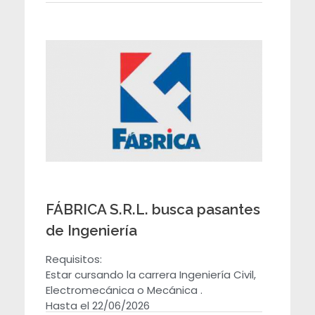
C
o
n
v
o
c
FÁBRICA S.R.L. busca pasantes
de Ingeniería
a
Requisitos:
t
Estar cursando la carrera Ingeniería Civil,
Electromecánica o Mecánica .
Hasta el 22/06/2026
o