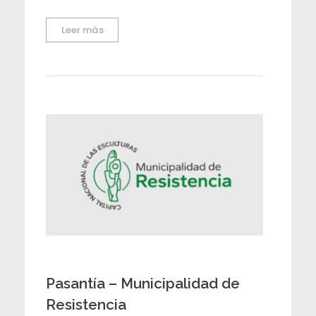
r
Leer más
i
a
s
Pasantía – Municipalidad de
Resistencia