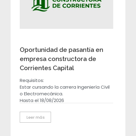
a
s
a
Oportunidad de pasantía en
n
empresa constructora de
Corrientes Capital
t
Requisitos:
í
Estar cursando la carrera Ingeniería Civil
o Electromecánica.
a
Hasta el 18/08/2026
s
Leer más
: