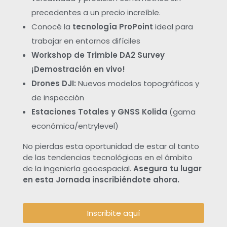
e
precedentes a un precio increíble.
Conocé la
tecnología ProPoint
ideal para
v
trabajar en entornos difíciles
Workshop de Trimble DA2 Survey
o
¡Demostración en vivo!
Drones DJI:
Nuevos modelos topográficos y
l
de inspección
Estaciones Totales y GNSS Kolida
(gama
u
económica/entrylevel)
c
No pierdas esta oportunidad de estar al tanto
de las tendencias tecnológicas en el ámbito
i
de la ingeniería geoespacial.
Asegura tu lugar
en esta Jornada inscribiéndote ahora.
ó
Inscribite aquí
n