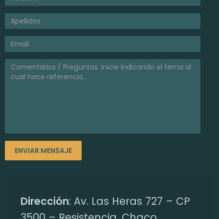
i
a
l
Dirección
: Av. Las Heras 727 – CP
3500 – Resistencia, Chaco.