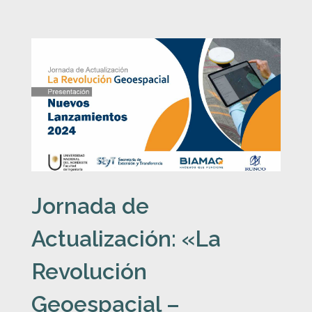
J
o
r
n
a
Jornada de
d
Actualización: «La
a
Revolución
d
Geoespacial –