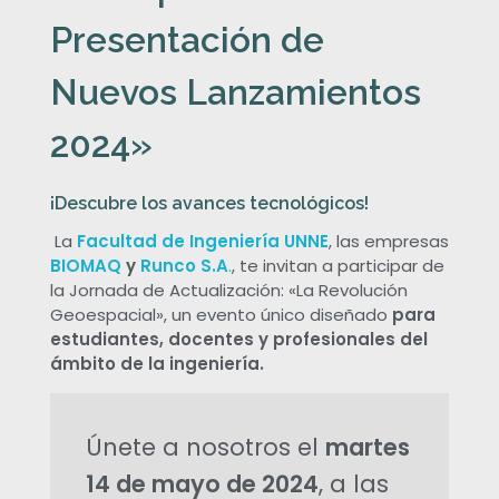
e
Presentación de
A
Nuevos Lanzamientos
c
2024»
t
¡Descubre los avances tecnológicos!
u
La
Facultad de Ingeniería UNNE
, las empresas
BIOMAQ
y
Runco S.A
.
, te invitan a participar de
a
la Jornada de Actualización: «La Revolución
Geoespacial», un evento único diseñado
para
estudiantes, docentes y profesionales del
l
ámbito de la ingeniería.
i
Únete a nosotros el
martes
z
14 de mayo de 2024
, a las