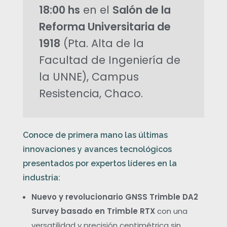
a
18:00 hs
en el
Salón de la
Reforma Universitaria de
c
1918
(Pta. Alta de la
i
Facultad de Ingeniería de
la UNNE), Campus
ó
Resistencia, Chaco.
n
:
Conoce de primera mano las últimas
innovaciones y avances tecnológicos
L
presentados por expertos líderes en la
industria:
a
Nuevo y revolucionario GNSS Trimble DA2
Survey basado en Trimble RTX
con una
R
versatilidad y precisión centimétrica sin