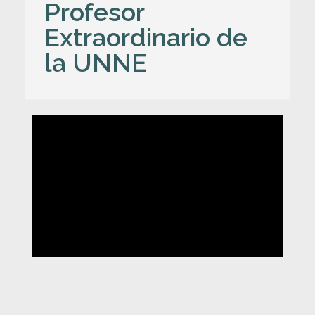
Profesor
Extraordinario de
la UNNE
E
n
t
r
e
v