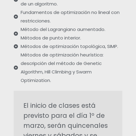
de un algoritmo.
o
Fundamentos de optimización no lineal con
restricciones.
s
Método del Lagrangiano aumentado.
Métodos de punto interior.
g
Métodos de optimización topológica, SIMP.
Métodos de optimización heurística:
r
descripción del método de Genetic
Algorithm, Hill Climbing y Swarm
a
Optimization.
d
o
El inicio de clases está
previsto para el día 1º de
s
marzo, serán quincenales
viernes y sábados y se