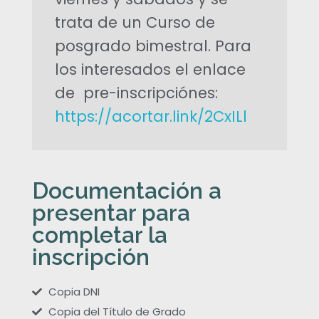
o
trata de un Curso de
b
posgrado bimestral. Para
los interesados el enlace
r
de pre-inscripciónes:
e
https://acortar.link/2CxILl
T
é
Documentación a
presentar para
c
completar la
inscripción
n
i
Copia DNI
Copia del Título de Grado