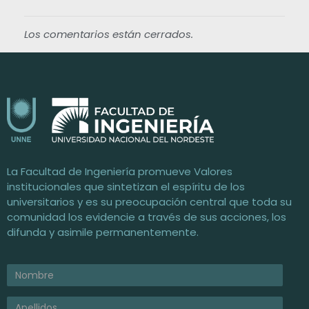
m
Los comentarios están cerrados.
i
z
a
Facultad de Ingeniería / UNNE
c
Universidad Nacional del Nordeste
La Facultad de Ingeniería promueve Valores
institucionales que sintetizan el espíritu de los
i
universitarios y es su preocupación central que toda su
comunidad los evidencie a través de sus acciones, los
ó
difunda y asimile permanentemente.
n
A