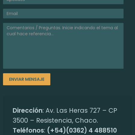
p
l
i
c
a
d
a
Dirección
: Av. Las Heras 727 – CP
s
3500 – Resistencia, Chaco.
Teléfonos
:
(+54)(0362) 4 488510
a