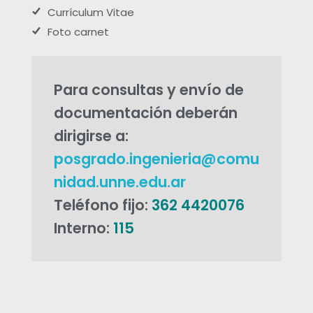
c
Currículum Vitae
Foto carnet
a
s
Para consultas y envío de
documentación deberán
d
dirigirse a:
e
posgrado.ingenieria@comu
nidad.unne.edu.ar
O
Teléfono fijo:
362 4420076
p
Interno:
115
t
i