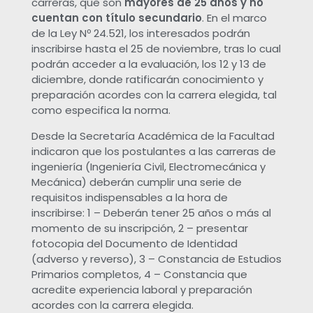
carreras, que son
mayores de 25 años y no
cuentan con título secundario
. En el marco
a
de la Ley Nº 24.521, los interesados podrán
inscribirse hasta el 25 de noviembre, tras lo cual
i
podrán acceder a la evaluación, los 12 y 13 de
diciembre, donde ratificarán conocimiento y
preparación acordes con la carrera elegida, tal
n
como especifica la norma.
s
Desde la Secretaría Académica de la Facultad
indicaron que los postulantes a las carreras de
ingeniería (Ingeniería Civil, Electromecánica y
c
Mecánica) deberán cumplir una serie de
requisitos indispensables a la hora de
r
inscribirse: 1 – Deberán tener 25 años o más al
momento de su inscripción, 2 – presentar
i
fotocopia del Documento de Identidad
(adverso y reverso), 3 – Constancia de Estudios
Primarios completos, 4 – Constancia que
p
acredite experiencia laboral y preparación
acordes con la carrera elegida.