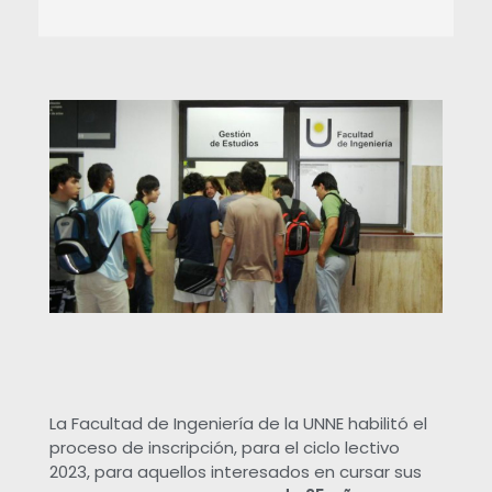
C
o
m
e
n
z
ó
La Facultad de Ingeniería de la UNNE habilitó el
proceso de inscripción, para el ciclo lectivo
2023, para aquellos interesados en cursar sus
l