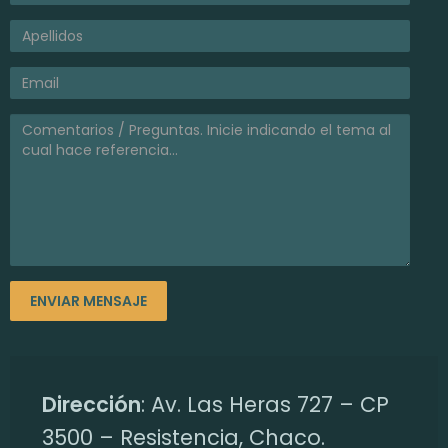
5
a
ñ
o
s
s
i
n
Dirección
: Av. Las Heras 727 – CP
t
3500 – Resistencia, Chaco.