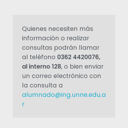
c
i
Quienes necesiten más
ó
información o realizar
n
consultas podrán llamar
al teléfono
0362 4420076,
p
al interno 128
, o bien enviar
a
un correo electrónico con
la consulta a
r
alumnado@ing.unne.edu.a
a
r
m