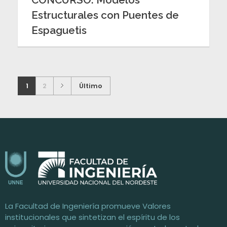
Estructurales con Puentes de
Espaguetis
1
2
Último
Facultad de Ingeniería / UNNE
Universidad Nacional del Nordeste
La Facultad de Ingeniería promueve Valores
institucionales que sintetizan el espíritu de los